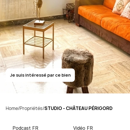
L
a
R
o
u
s
s
e
STUDIO
-
CHÂTEAU
PÉRIGORD
Je suis intéressé par ce bien
Je suis intéressé par ce bien
Home/
Propriétés/
STUDIO - CHÂTEAU PÉRIGORD
Podcast FR
Vidéo FR