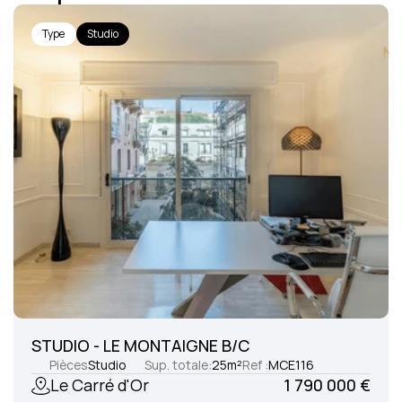
Type
Studio
STUDIO - LE MONTAIGNE B/C
Pièces
Studio
Sup. totale:
25
m²
Ref :
MCE116
Le Carré d'Or
1 790 000 €