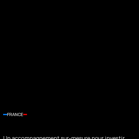
FRANCE
Accédez aux biens immobiliers les 
Un accompagnement sur-mesure pour investir, 