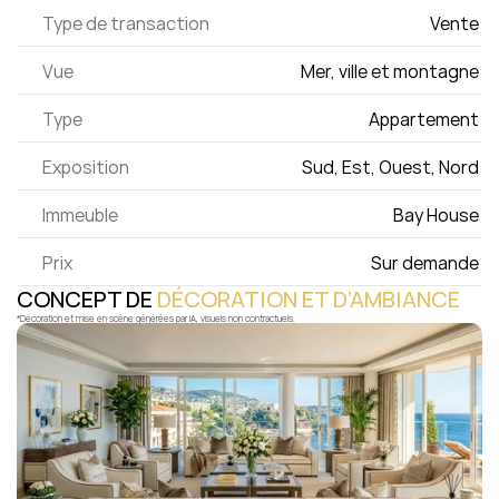
Type de transaction
Vente 
Vue
Mer, ville et montagne 
Type
Appartement 
Exposition
Sud, Est, Ouest, Nord 
Immeuble
Bay House 
Prix
Sur demande 
CONCEPT DE 
DÉCORATION ET D’AMBIANCE
*Décoration et mise en scène générées par IA, visuels non contractuels.