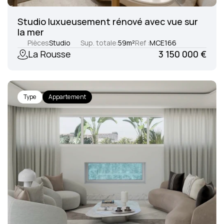
Studio luxueusement rénové avec vue sur 
la mer
Pièces
Studio
Sup. totale:
59
m²
Ref :
MCE166
La Rousse
3 150 000 €
Type
Appartement