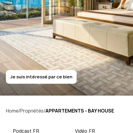
L
a
r
v
o
t
t
o
APPARTEMENTS
-
BAY
HOUSE
Je suis intéressé par ce bien
Je suis intéressé par ce bien
Home/
Propriétés/
APPARTEMENTS - BAY HOUSE
Podcast FR
Vidéo FR