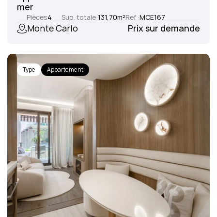
mer
Pièces
4
Sup. totale:
131,70
m²
Ref :
MCE167
Monte Carlo
Prix sur demande
Type
Appartement