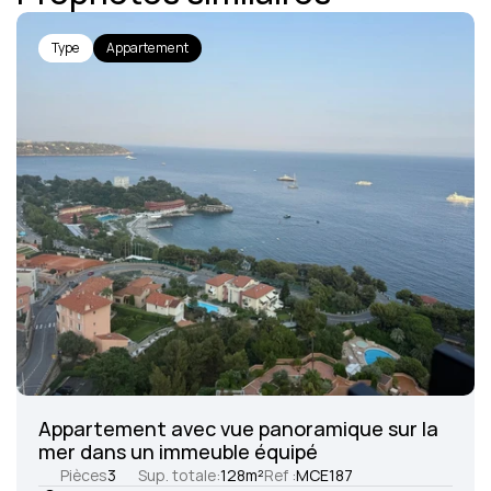
Type
Appartement
Appartement avec vue panoramique sur la 
mer dans un immeuble équipé
Pièces
3
Sup. totale:
128
m²
Ref :
MCE187