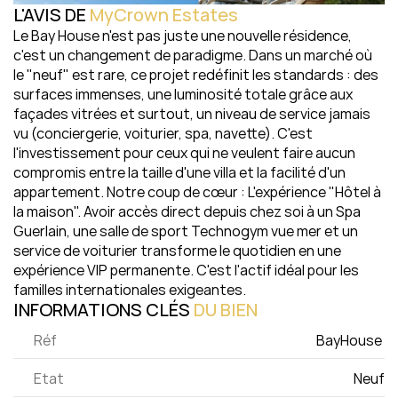
L'AVIS DE 
MyCrown Estates
Le Bay House n'est pas juste une nouvelle résidence, 
c'est un changement de paradigme. Dans un marché où 
le "neuf" est rare, ce projet redéfinit les standards : des 
surfaces immenses, une luminosité totale grâce aux 
façades vitrées et surtout, un niveau de service jamais 
vu (conciergerie, voiturier, spa, navette). C'est 
l'investissement pour ceux qui ne veulent faire aucun 
compromis entre la taille d'une villa et la facilité d'un 
appartement. Notre coup de cœur : L'expérience "Hôtel à 
la maison". Avoir accès direct depuis chez soi à un Spa 
Guerlain, une salle de sport Technogym vue mer et un 
service de voiturier transforme le quotidien en une 
expérience VIP permanente. C'est l'actif idéal pour les 
familles internationales exigeantes. 
INFORMATIONS CLÉS 
DU 
BIEN
Réf
BayHouse 
Etat
Neuf