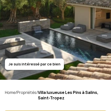
S
a
i
n
t
-
T
r
o
p
e
z
Villa
luxueuse
Les
Pins
à
Salins,
Saint-Tropez
Je suis intéressé par ce bien
Je suis intéressé par ce bien
Home/
Propriétés/
Villa luxueuse Les Pins à Salins, 
Saint-Tropez