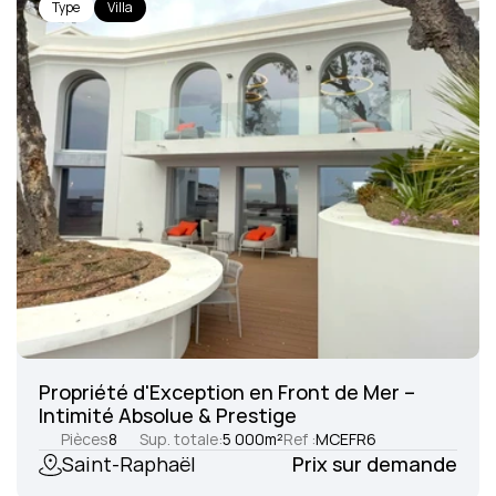
Type
Villa
Propriété d'Exception en Front de Mer – 
Intimité Absolue & Prestige
Pièces
8
Sup. totale:
5 000
m²
Ref :
MCEFR6
Saint-Raphaël
Prix sur demande