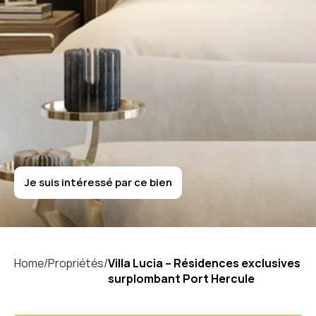
L
e
s
M
o
n
e
g
h
e
t
t
i
Villa
Lucia
–
Résidences
exclusives
surplombant
Port
Hercule
Je suis intéressé par ce bien
Je suis intéressé par ce bien
Home/
Propriétés/
Villa Lucia – Résidences exclusives 
surplombant Port Hercule