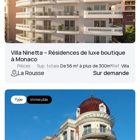
Villa Ninetta – Résidences de luxe boutique 
à Monaco
Pièces
Sup. totale:
De 56 m² à plus de 300
m²
Ref :
Villa Nine
La Rousse
Sur demande
Type
Immeuble