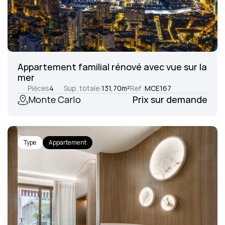
Appartement familial rénové avec vue sur la 
mer
Pièces
4
Sup. totale:
131,70
m²
Ref :
MCE167
Monte Carlo
Prix sur demande
Type
Appartement