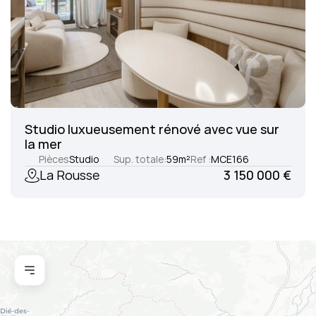
Studio luxueusement rénové avec vue sur 
la mer
Pièces
Studio
Sup. totale:
59
m²
Ref :
MCE166
La Rousse
3 150 000 €