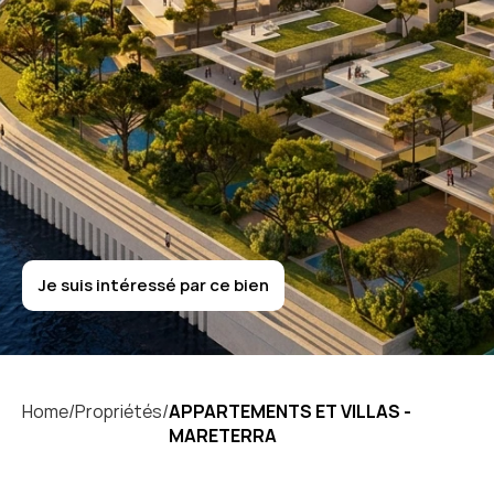
M
a
r
e
t
e
r
r
a
APPARTEMENTS
ET
VILLAS
-
MARETERRA
Je suis intéressé par ce bien
Je suis intéressé par ce bien
Home/
Propriétés/
APPARTEMENTS ET VILLAS - 
MARETERRA