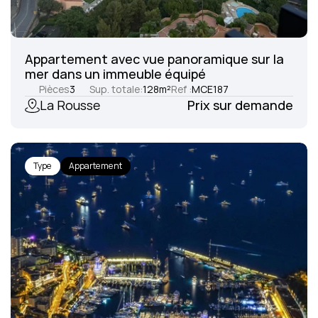
Appartement avec vue panoramique sur la 
mer dans un immeuble équipé
Pièces
3
Sup. totale:
128
m²
Ref :
MCE187
La Rousse
Prix sur demande
Type
Appartement