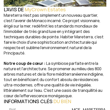
L'AVIS DE 
MyCrown Estates
Mareterra n'est pas simplement un nouveau quartier, 
c'est l'avenir de Monaco incarné. Ce projet visionnaire, 
érigé sur la mer, redéfinit les standards mondiaux de 
l'immobilier de très grand luxe en y intégrant des 
techniques durables de pointe. Habiter Mareterra, c'est 
faire le choix d'une sophistication architecturale qui 
respecte et sublime l'environnement naturel de la 
Principauté.
Notre coup de cœur :
 La symbiose parfaite entre la 
nature et l'architecture. Se promener au milieu des 800 
arbres matures et de la flore méditerranéenne indigène, 
tout en bénéficiant du confort absolu de résidences 
ultra-modernes, offre une qualité de vie inégalée, 
littéralement sur l'eau. C'est une oasis de tranquillité au 
cœur de l'effervescence monégasque.
INFORMATIONS CLÉS 
DU 
BIEN
Réf
MCE_MARETERRA 