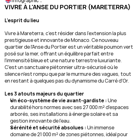
Infographic :
VIVRE À L'ANSE DU PORTIER (MARETERRA)
L’esprit du lieu
Vivre à Mareterra, c’est résider dans l'extension la plus 
prestigieuse et innovante de Monaco. Ce nouveau 
quartier de l'Anse du Portier est un véritable poumon vert 
posé sur la mer, offrant un équilibre parfait entre 
l'immensité bleue et une nature terrestre luxuriante. 
C'est un sanctuaire piétonnier ultra-sécurisé où le 
silence n'est rompu que par le murmure des vagues, tout 
en restant à quelques pas du dynamisme du Carré d'Or.
Les 3 atouts majeurs du quartier
Un éco-système de vie avant-gardiste :
 Une 
durabilité hors normes avec ses 27 000 m² d'espaces 
arborés, ses installations à énergie solaire et sa 
gestion innovante de l'eau.
Sérénité et sécurité absolues :
 Un immense 
domaine de 21 000 m² de zones piétonnes, idéal pour 