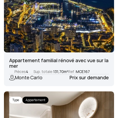
Appartement familial rénové avec vue sur la 
mer
Pièces
4
Sup. totale:
131,70
m²
Ref :
MCE167
Monte Carlo
Prix sur demande
Type
Appartement