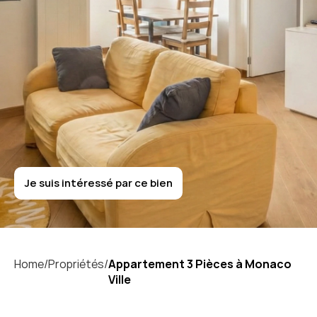
M
o
n
a
c
o
-
V
i
l
l
e
Appartement
3
Pièces
à
Monaco
Ville
Je suis intéressé par ce bien
Je suis intéressé par ce bien
Home/
Propriétés/
Appartement 3 Pièces à Monaco 
Ville