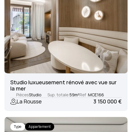
Studio luxueusement rénové avec vue sur 
la mer
Pièces
Studio
Sup. totale:
59
m²
Ref :
MCE166
La Rousse
3 150 000 €
Type
Appartement