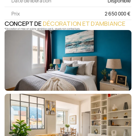
Date de libération
Disponible 
Prix
2 650 000 € 
CONCEPT DE 
DÉCORATION ET D’AMBIANCE
*Décoration et mise en scène générées par IA, visuels non contractuels.