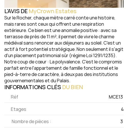
L'AVIS DE 
MyCrown Estates
Sur le Rocher, chaque mètre carré conte une histoire, 
mais rares sont ceux qui offrent une respiration 
extérieure. Ce bien est une anomalie positive : avec sa 
terrasse de près de 11 m², il permet de vivre le charme 
médiéval sans renoncer aux déjeuners au soleil. C'est un 
actif à fort potentiel stratégique. Non seulement il s'agit 
d'un placement patrimonial sûr (régime Loi 1291/1235). 
Notre coup de cœur : La polyvalence. C'est le compromis 
parfait entre l'appartement de famille fonctionnel et le 
pied-à-terre de caractère, à deux pas des institutions 
gouvernementales et du Palais.
INFORMATIONS CLÉS 
DU 
BIEN
Réf
MCE13 
Etages
4
 Nombre de pièces :
3 