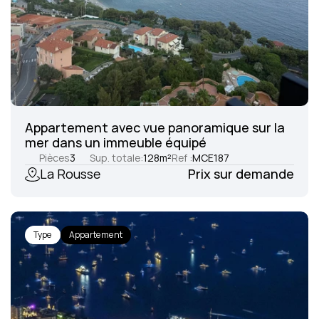
Appartement avec vue panoramique sur la 
mer dans un immeuble équipé
Pièces
3
Sup. totale:
128
m²
Ref :
MCE187
La Rousse
Prix sur demande
Type
Appartement